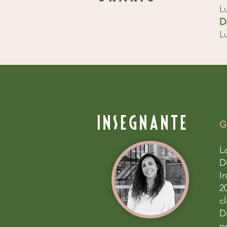
L
D
L
insegnante
G
La
D
In
2
c
D
p