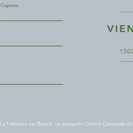
Cognome
VIE
150
'La Fabbrica nel Bosco' un progetto Omino Danzante sr