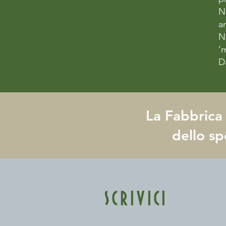
N
a
N
‘
D
La Fabbrica 
dello sp
SCRIVICI