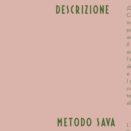
(D
descrizione
C
i
p
a
I
a
l
de
e 
I 
c
t
a
metodo sava
L