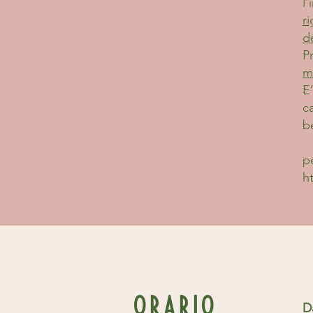
l
r
d
P
ma
E
ca
b
p
h
ORARIO
D