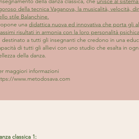
’insegnamento della danza classica, che
unisce al sistema
igoroso della tecnica Vaganova, la musicalità, velocità, d
ello stile Balanchine.
ropone una
didattica nuova ed innovativa che porta gli a
ssimi risultati in armonia con la loro personalità psichica,
’ destinato a tutti gli insegnanti che credono in una educ
pacità di tutti gli allievi con uno studio che esalta in ogn
ellezza della danza.
er maggiori informazioni
ttps://www.metodosava.com
anza classica 1: