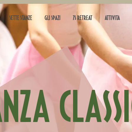
SETTE STANZE
GLI SPAZI
7s-retreat
ATTIVITA'
nza class