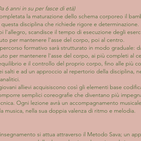
a 6 anni in su per fasce di età)
ompletata la maturazione dello schema corporeo il bam
n questa disciplina che richiede rigore e determinazione.
oi l'allegro, scandisce il tempo di esecuzione degli eserci
iuto per mantenere l'asse del corpo, poi al centro.
l percorso formativo sarà strutturato in modo graduale: dai
iuto per mantenere l'asse del corpo, ai più completi al 
'equilibrio e il controllo del proprio corpo, fino alle più
i salti e ad un approccio al repertorio della disciplina, ne
analitici.
giovani allievi acquisiscono così gli elementi base codificat
omporre semplici coreografie che diventano più impegnat
ecnica. Ogni lezione avrà un accompagnamento musicale
lla musica, nella sua doppia valenza di ritmo e melodia.
'insegnamento si attua attraverso il Metodo Sava; un ap