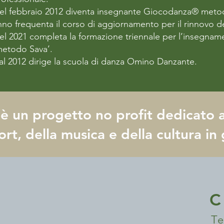
el febbraio 2012 diventa insegnante Giocodanza® metodo
nno frequenta il corso di aggiornamento per il rinnovo de
el 2021 completa la formazione triennale per l’insegname
metodo Sava’.
al 2012 dirige la scuola di danza Omino Danzante.
è un progetto no profit dedicato a
ort, della musica e della cultura in
C
Te