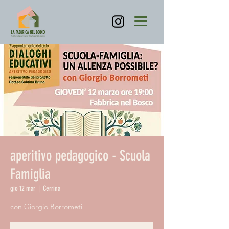
aperitivo pedagogico - Scuola
Famiglia
gio 12 mar
  |  
Cerrina
con Giorgio Borrometi