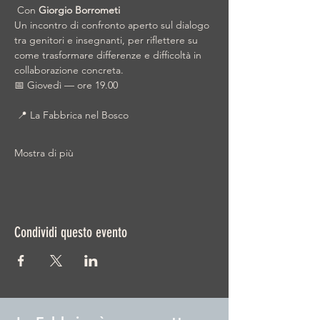
 Con 
Giorgio Borrometi
Un incontro di confronto aperto sul dialogo 
tra genitori e insegnanti, per riflettere su 
come trasformare differenze e difficoltà in 
collaborazione concreta.
📅 Giovedì — ore 19.00
 📍 La Fabbrica nel Bosco
Mostra di più
Condividi questo evento