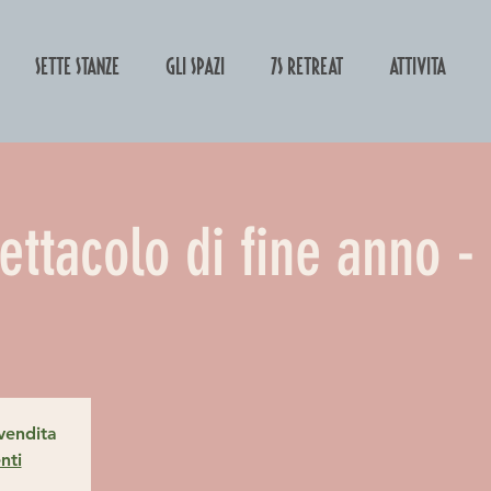
SETTE STANZE
GLI SPAZI
7s-retreat
ATTIVITA'
ttacolo di fine anno - 
 vendita
nti