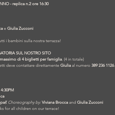
O - replica n.2 ore 16:30
ca
 e 
Giulia Zucconi
ti i bambini sulla nostra terrazza!
ATORIA SUL NOSTRO SITO
massimo di 4 biglietti per famiglia
. (4 in totale)
ietti deve contattare direttamente 
Giulia
 al numero 
389 236 1126
.
 4:30PM
ica
ppa
💃 
Choreography by
: 
Viviana Brocca
 and 
Giulia Zucconi
s for all children on our terrace!