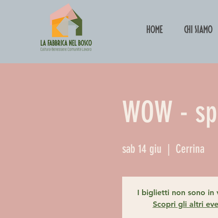
HOME
Chi siamo
WOW - spe
sab 14 giu
  |  
Cerrina
I biglietti non sono in
Scopri gli altri eve