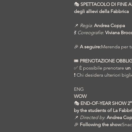
🎭 
SPETTACOLO DI FINE ANN
degli allievi della Fabbrica
📌 
Regia
: 
Andrea Coppa
💃 
Coreografie
: 
Viviana Broc
🎉 
A seguire:
Merenda per tut
🎟️ 
PRENOTAZIONE OBBLIG
✅ È possibile prenotare 
un 
❗ Chi desidera ulteriori bigl
ENG
WOW
🎭 
END-OF-YEAR SHOW 2°
by the students of La Fabbr
📌 
Directed by
: 
Andrea Co
🎉 
Following the show:
Snack